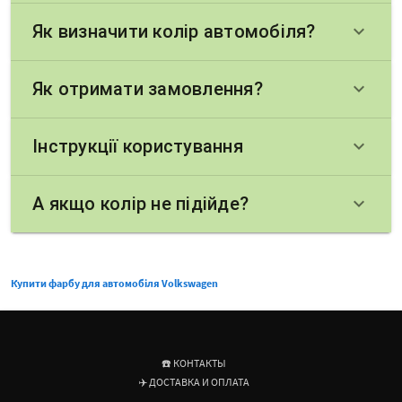
Як визначити колір автомобіля?
keyboard_arrow_down
Як отримати замовлення?
keyboard_arrow_down
Інструкції користування
keyboard_arrow_down
А якщо колір не підійде?
keyboard_arrow_down
Купити фарбу для автомобіля Volkswagen
☎️ КОНТАКТЫ
✈️ ДОСТАВКА И ОПЛАТА