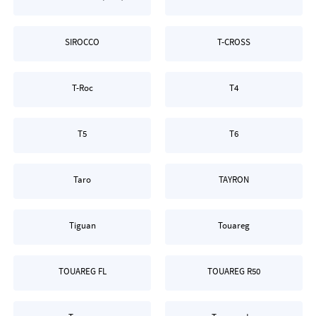
SIROCCO
T-CROSS
T-Roc
T4
T5
T6
Taro
TAYRON
Tiguan
Touareg
TOUAREG FL
TOUAREG R50