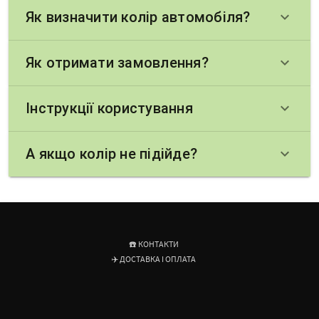
Як визначити колір автомобіля?
keyboard_arrow_down
Як отримати замовлення?
keyboard_arrow_down
Інструкції користування
keyboard_arrow_down
А якщо колір не підійде?
keyboard_arrow_down
☎️ КОНТАКТИ
✈️ ДОСТАВКА І ОПЛАТА