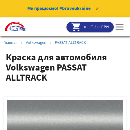
Ми працюємо!
#braveukraine
clear
shopping_cart
menu
0 ШТ /
0 ГРН
Главная
/
Volkswagen
/
PASSAT ALLTRACK
Краска для автомобиля
Volkswagen PASSAT
ALLTRACK