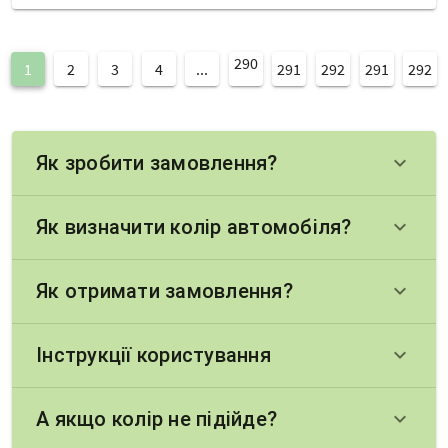
290
1
2
3
4
...
291
292
291
292
Як зробити замовлення?
keyboard_arrow_down
Як визначити колір автомобіля?
keyboard_arrow_down
Як отримати замовлення?
keyboard_arrow_down
Інструкції користування
keyboard_arrow_down
А якщо колір не підійде?
keyboard_arrow_down