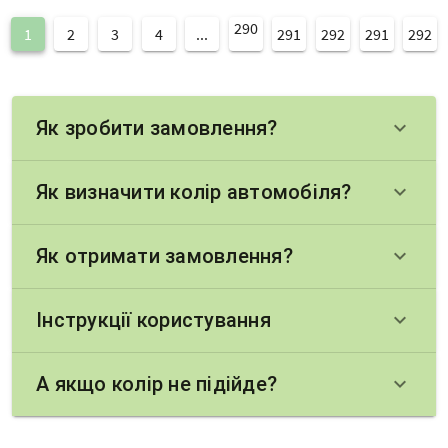
290
1
2
3
4
...
291
292
291
292
Як зробити замовлення?
keyboard_arrow_down
Як визначити колір автомобіля?
keyboard_arrow_down
Як отримати замовлення?
keyboard_arrow_down
Інструкції користування
keyboard_arrow_down
А якщо колір не підійде?
keyboard_arrow_down