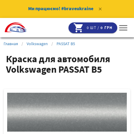
Ми працюємо!
#braveukraine
clear
shopping_cart
menu
0 ШТ /
0 ГРН
Главная
/
Volkswagen
/
PASSAT B5
Краска для автомобиля
Volkswagen PASSAT B5