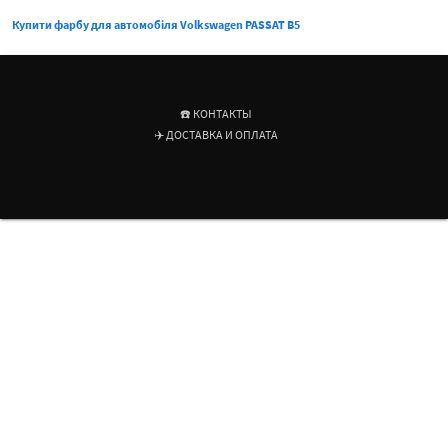
Купити фарбу для автомобіля Volkswagen PASSAT B5
☎️ КОНТАКТЫ
✈️ ДОСТАВКА И ОПЛАТА