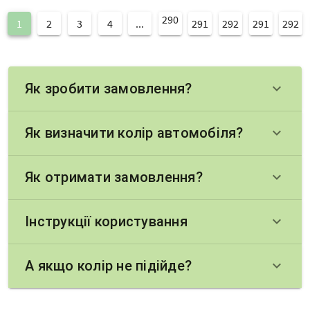
290
1
2
3
4
...
291
292
291
292
Як зробити замовлення?
keyboard_arrow_down
Як визначити колір автомобіля?
keyboard_arrow_down
Як отримати замовлення?
keyboard_arrow_down
Інструкції користування
keyboard_arrow_down
А якщо колір не підійде?
keyboard_arrow_down