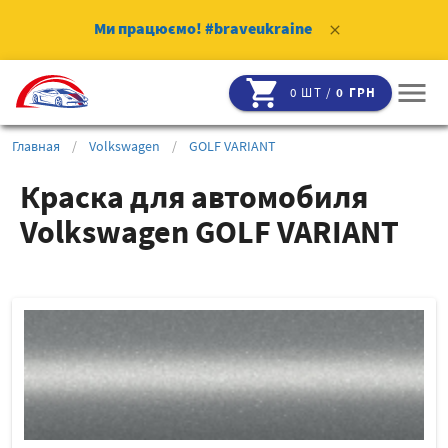
Ми працюємо!
#braveukraine
clear
shopping_cart
menu
0 ШТ /
0 ГРН
Главная
/
Volkswagen
/
GOLF VARIANT
Краска для автомобиля
Volkswagen GOLF VARIANT