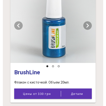
chevron_left
chevron_right
BrushLine
Флакон с кисточкой. Объем 20мл.
Цены от 330 грн
Детали