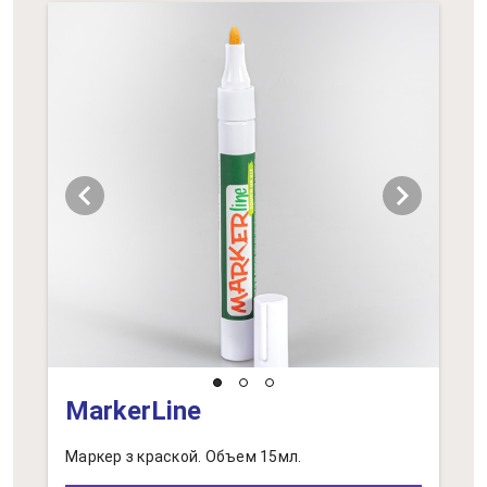
chevron_left
chevron_right
MarkerLine
Маркер з краской. Объем 15мл.