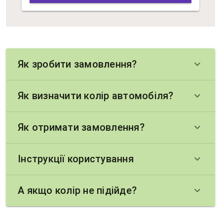
Як зробити замовлення?
keyboard_arrow_down
Як визначити колір автомобіля?
keyboard_arrow_down
Як отримати замовлення?
keyboard_arrow_down
Інструкції користування
keyboard_arrow_down
А якщо колір не підійде?
keyboard_arrow_down