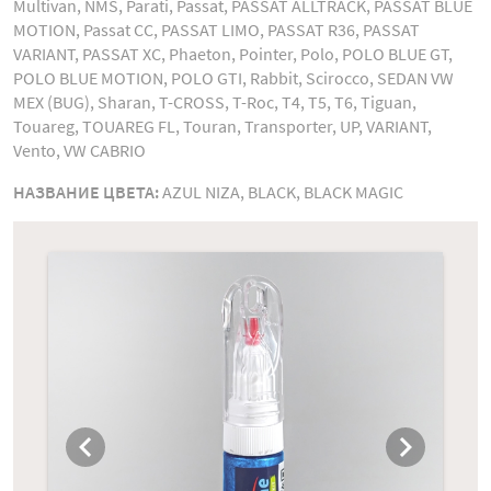
Multivan, NMS, Parati, Passat, PASSAT ALLTRACK, PASSAT BLUE
MOTION, Passat CC, PASSAT LIMO, PASSAT R36, PASSAT
VARIANT, PASSAT XC, Phaeton, Pointer, Polo, POLO BLUE GT,
POLO BLUE MOTION, POLO GTI, Rabbit, Scirocco, SEDAN VW
MEX (BUG), Sharan, T-CROSS, T-Roc, T4, T5, T6, Tiguan,
Touareg, TOUAREG FL, Touran, Transporter, UP, VARIANT,
Vento, VW CABRIO
НАЗВАНИЕ ЦВЕТА:
AZUL NIZA, BLACK, BLACK MAGIC
chevron_left
chevron_right