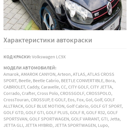
Характеристики автокраски
КОД КРАСКИ:
Volkswagen LC9X
МОДЕЛИ АВТОМОБИЛЕЙ:
Amarok, AMAROK CANYON, Arteon, ATLAS, ATLAS CROSS
SPORT, Beetle, Beetle Cabrio, BEETLE CONVERTIBLE, Bora,
CABRIOLET, Caddy, Caravelle, CC, CITY GOLF, CITY JETTA,
Corrado, Crafter, Cross Polo, CROSSGOLF, CROSSPOLO,
CrossTouran, CROSSUP, E-GOLF, Eos, Fox, Gol, Golf, GOLF
ALLTRACK, GOLF BLUE MOTION, Golf Cabrio, GOLF GT SPORT,
GOLF GTD, GOLF GTI, GOLF PLUS, GOLF R, GOLF R32, GOLF
SPORTSVAN, GOLF SPORTWAGEN, GOLF VARIANT, GTI, Jetta,
JETTA GLI, JETTA HYBRID, JETTA SPORTWAGEN, Lupo,