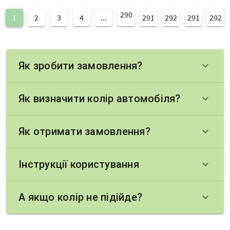
290
1
2
3
4
...
291
292
291
292
Як зробити замовлення?
keyboard_arrow_down
Як визначити колір автомобіля?
keyboard_arrow_down
Як отримати замовлення?
keyboard_arrow_down
Інструкції користування
keyboard_arrow_down
А якщо колір не підійде?
keyboard_arrow_down