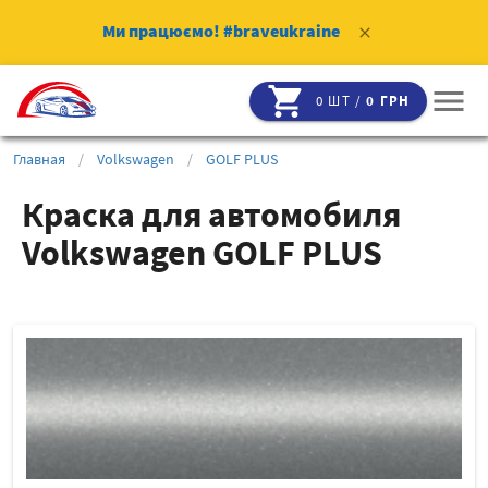
Ми працюємо!
#braveukraine
clear
shopping_cart
menu
0 ШТ /
0 ГРН
Главная
/
Volkswagen
/
GOLF PLUS
Краска для автомобиля
Volkswagen GOLF PLUS