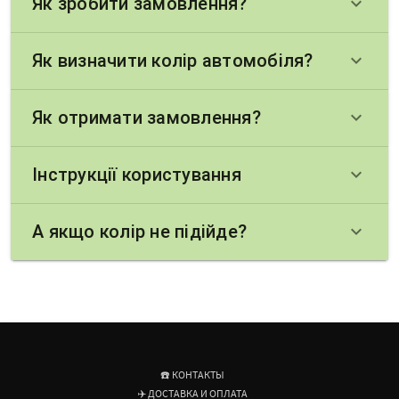
Як зробити замовлення?
keyboard_arrow_down
Як визначити колір автомобіля?
keyboard_arrow_down
Як отримати замовлення?
keyboard_arrow_down
Інструкції користування
keyboard_arrow_down
А якщо колір не підійде?
keyboard_arrow_down
☎️ КОНТАКТЫ
✈️ ДОСТАВКА И ОПЛАТА