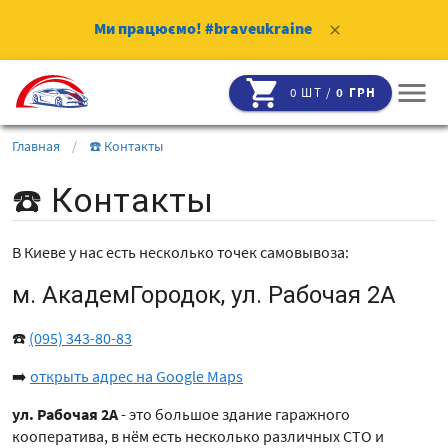
Ми працюємо!
#braveukraine
clear
shopping_cart
menu
0 ШТ /
0 ГРН
Главная
/
☎️ Контакты
☎️ Контакты
В Киеве у нас есть несколько точек самовывоза:
м. АкадемГородок, ул. Рабочая 2А
☎️
(095) 343-80-83
➡️
открыть адрес на Google Maps
ул. Рабочая 2А
- это большое здание гаражного
кооператива, в нём есть несколько различных СТО и