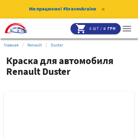
Ми працюємо!
#braveukraine
clear
shopping_cart
menu
0 ШТ /
0 ГРН
Главная
/
Renault
/
Duster
Краска для автомобиля
Renault Duster