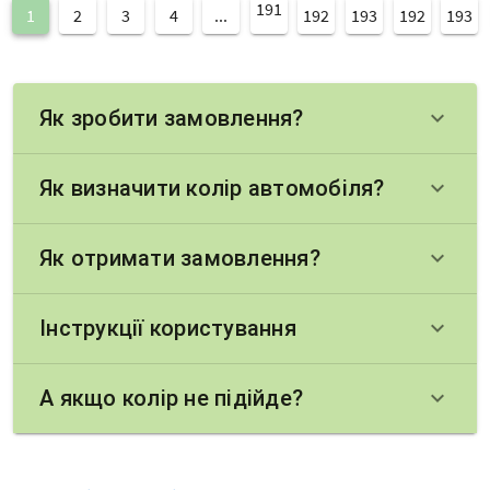
191
1
2
3
4
...
192
193
192
193
Як зробити замовлення?
keyboard_arrow_down
Як визначити колір автомобіля?
keyboard_arrow_down
Як отримати замовлення?
keyboard_arrow_down
Інструкції користування
keyboard_arrow_down
А якщо колір не підійде?
keyboard_arrow_down