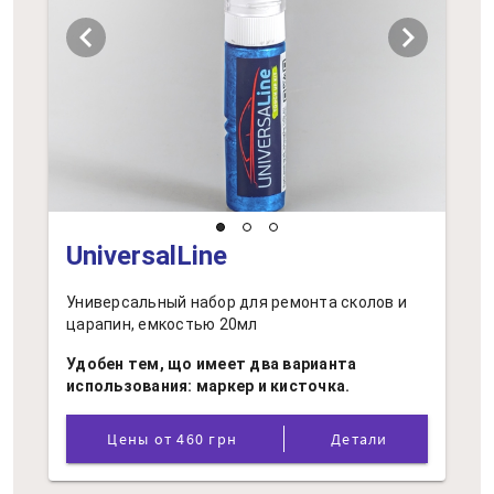
chevron_left
chevron_right
UniversalLine
Универсальный набор для ремонта сколов и
царапин, емкостью 20мл
Удобен тем, що имеет два варианта
использования: маркер и кисточка.
Цены от 460 грн
Детали