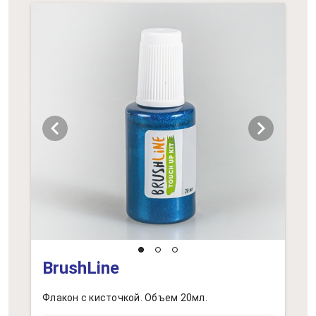
chevron_left
chevron_right
BrushLine
Флакон с кисточкой. Объем 20мл.