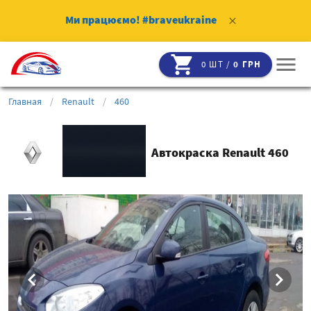
Ми працюємо!
#braveukraine
clear
shopping_cart
menu
0 ШТ /
0 ГРН
Главная
/
Renault
/
460
Автокраска Renault 460
chevron_left
chevron_right