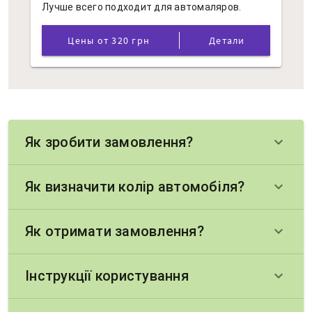
Лучше всего подходит для автомаляров.
Цены от 320 грн
Детали
Як зробити замовлення?
keyboard_arrow_down
Як визначити колір автомобіля?
keyboard_arrow_down
Як отримати замовлення?
keyboard_arrow_down
Інструкції користування
keyboard_arrow_down