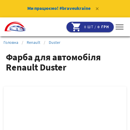
Ми працюємо!
#braveukraine
clear
shopping_cart
menu
0 ШТ /
0 ГРН
Головна
/
Renault
/
Duster
Фарба для автомобіля
Renault Duster