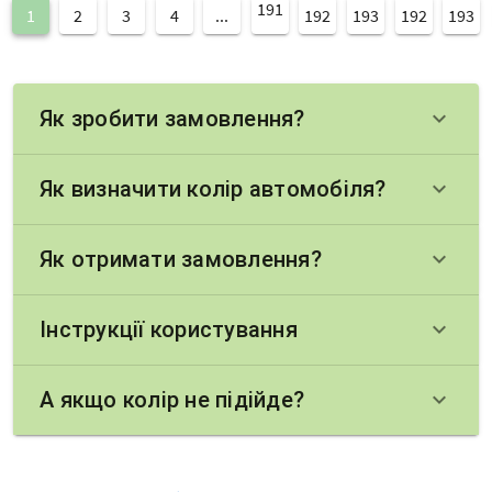
191
1
2
3
4
...
192
193
192
193
Як зробити замовлення?
keyboard_arrow_down
Як визначити колір автомобіля?
keyboard_arrow_down
Як отримати замовлення?
keyboard_arrow_down
Інструкції користування
keyboard_arrow_down
А якщо колір не підійде?
keyboard_arrow_down