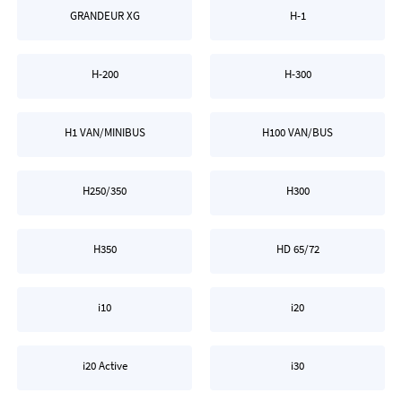
GRANDEUR XG
H-1
H-200
H-300
H1 VAN/MINIBUS
H100 VAN/BUS
H250/350
H300
H350
HD 65/72
i10
i20
i20 Active
i30