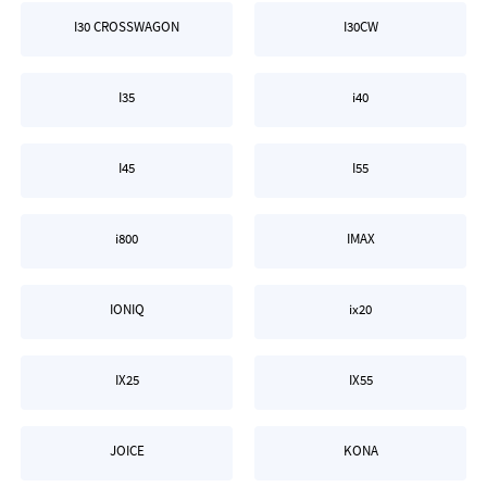
I30 CROSSWAGON
I30CW
I35
i40
I45
I55
i800
IMAX
IONIQ
ix20
IX25
IX55
JOICE
KONA