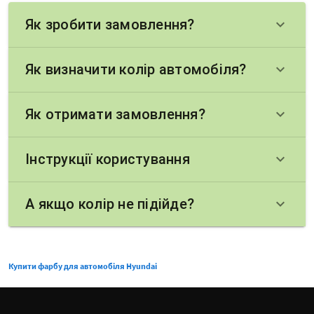
Як зробити замовлення?
keyboard_arrow_down
Як визначити колір автомобіля?
keyboard_arrow_down
Як отримати замовлення?
keyboard_arrow_down
Інструкції користування
keyboard_arrow_down
А якщо колір не підійде?
keyboard_arrow_down
Купити фарбу для автомобіля Hyundai