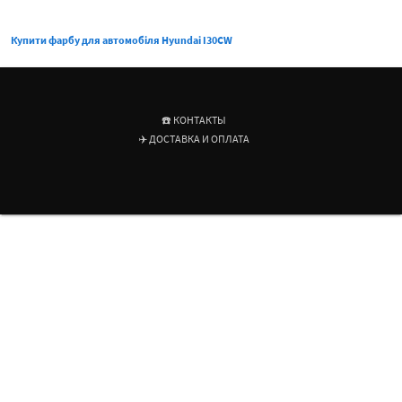
Купити фарбу для автомобіля Hyundai I30CW
☎️ КОНТАКТЫ
✈️ ДОСТАВКА И ОПЛАТА