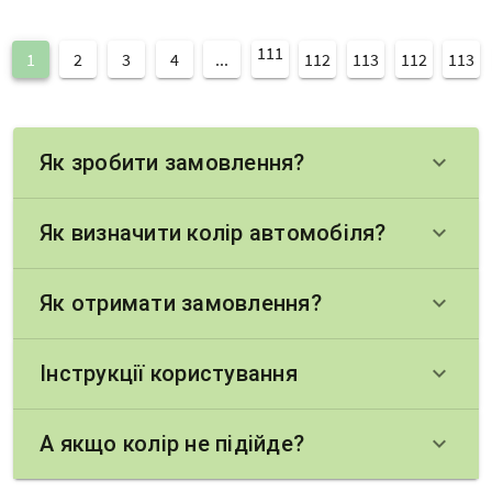
111
1
2
3
4
...
112
113
112
113
Як зробити замовлення?
keyboard_arrow_down
Як визначити колір автомобіля?
keyboard_arrow_down
Як отримати замовлення?
keyboard_arrow_down
Інструкції користування
keyboard_arrow_down
А якщо колір не підійде?
keyboard_arrow_down