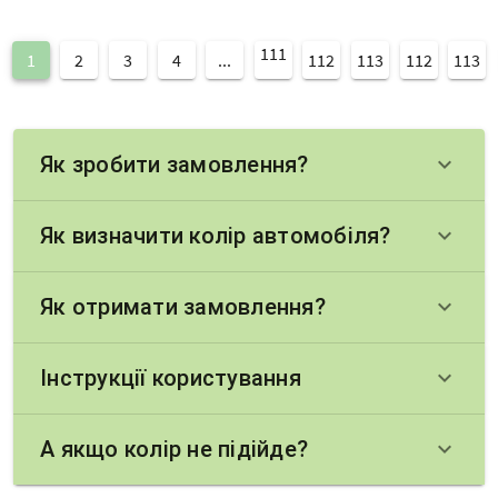
111
1
2
3
4
...
112
113
112
113
Як зробити замовлення?
keyboard_arrow_down
Як визначити колір автомобіля?
keyboard_arrow_down
Як отримати замовлення?
keyboard_arrow_down
Інструкції користування
keyboard_arrow_down
А якщо колір не підійде?
keyboard_arrow_down