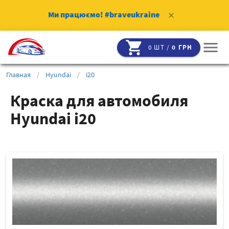
Ми працюємо!
#braveukraine
clear
shopping_cart
menu
0 ШТ /
0 ГРН
Главная
/
Hyundai
/
i20
Краска для автомобиля
Hyundai i20