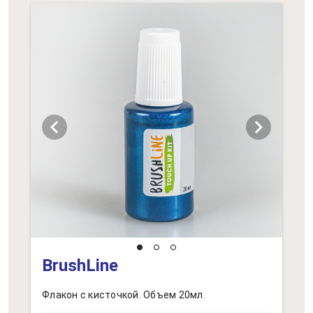
chevron_left
chevron_right
BrushLine
Флакон с кисточкой. Объем 20мл.