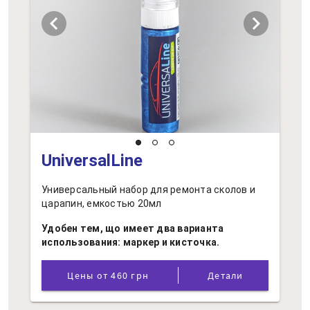
chevron_left
chevron_right
UniversalLine
Универсальный набор для ремонта сколов и
царапин, емкостью 20мл
Удобен тем, що имеет два варианта
использования: маркер и кисточка.
Цены от 460 грн
Детали