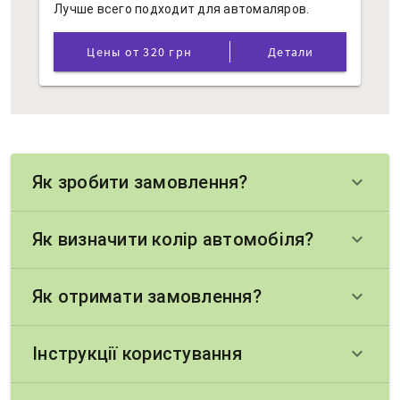
Лучше всего подходит для автомаляров.
Цены от 320 грн
Детали
Як зробити замовлення?
keyboard_arrow_down
Як визначити колір автомобіля?
keyboard_arrow_down
Як отримати замовлення?
keyboard_arrow_down
Інструкції користування
keyboard_arrow_down