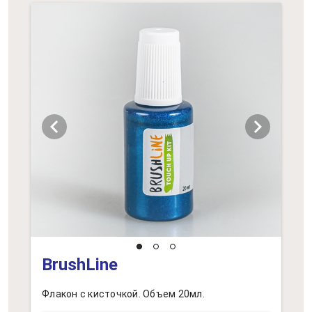
chevron_left
chevron_right
BrushLine
Флакон с кисточкой. Объем 20мл.