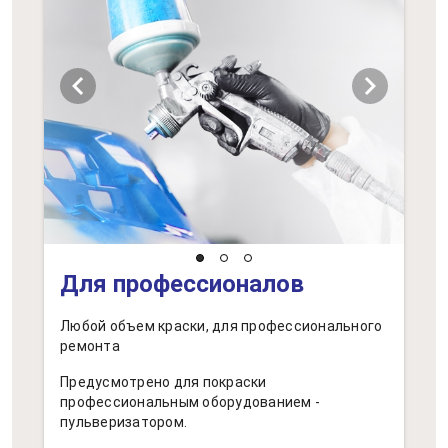
chevron_left
chevron_right
Для профессионалов
Любой объем краски, для профессионального
ремонта
Предусмотрено для покраски
профессиональным оборудованием -
пульверизатором.