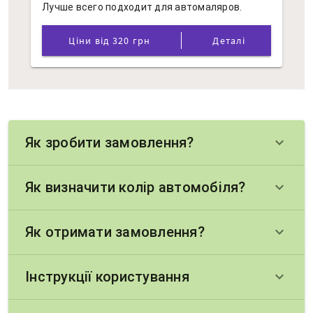
Лучше всего подходит для автомаляров.
Ціни від 320 грн
Деталі
Як зробити замовлення?
keyboard_arrow_down
Як визначити колір автомобіля?
keyboard_arrow_down
Як отримати замовлення?
keyboard_arrow_down
Інструкції користування
keyboard_arrow_down