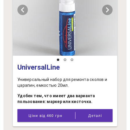
chevron_left
chevron_right
UniversalLine
Универсальный набор для ремонта сколов и
царапин, емкостью 20мл.
Удобен тем, что имеет два варианта
пользования: маркер или кисточка.
Ціни від 460 грн
Деталі