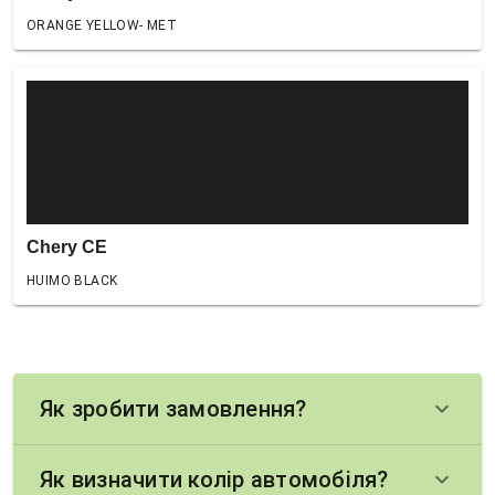
ORANGE YELLOW- MET
Chery CE
HUIMO BLACK
Як зробити замовлення?
keyboard_arrow_down
Як визначити колір автомобіля?
keyboard_arrow_down