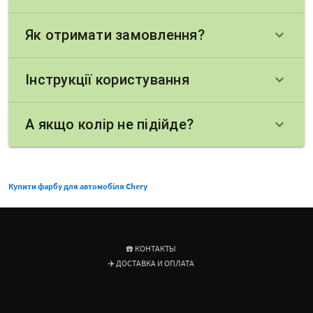
Як отримати замовлення?
keyboard_arrow_down
Інструкції користування
keyboard_arrow_down
А якщо колір не підійде?
keyboard_arrow_down
Купити фарбу для автомобіля Chery
☎️ КОНТАКТЫ
✈️ ДОСТАВКА И ОПЛАТА