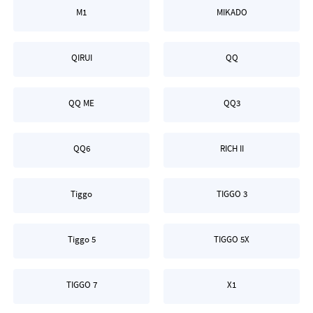
M1
MIKADO
QIRUI
QQ
QQ ME
QQ3
QQ6
RICH II
Tiggo
TIGGO 3
Tiggo 5
TIGGO 5X
TIGGO 7
X1