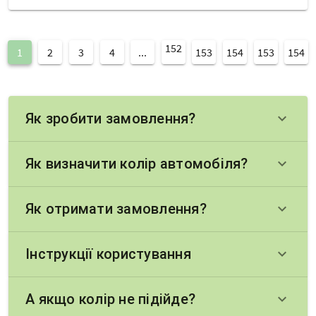
152
1
2
3
4
...
153
154
153
154
Як зробити замовлення?
keyboard_arrow_down
Як визначити колір автомобіля?
keyboard_arrow_down
Як отримати замовлення?
keyboard_arrow_down
Інструкції користування
keyboard_arrow_down
А якщо колір не підійде?
keyboard_arrow_down