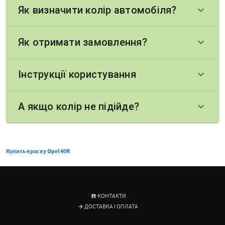
Як визначити колір автомобіля?
keyboard_arrow_down
Як отримати замовлення?
keyboard_arrow_down
Інструкції користування
keyboard_arrow_down
А якщо колір не підійде?
keyboard_arrow_down
Купить краску Opel 40R
☎️ КОНТАКТИ
✈️ ДОСТАВКА І ОПЛАТА