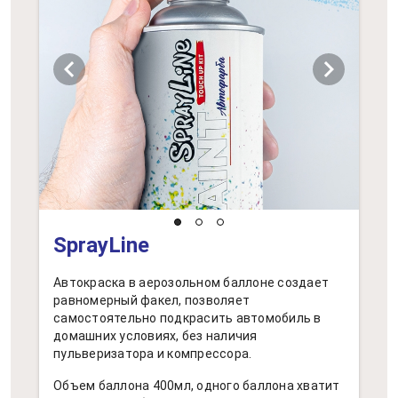
chevron_left
chevron_right
SprayLine
Автокраска в аерозольном баллоне создает
равномерный факел, позволяет
самостоятельно подкрасить автомобиль в
домашних условиях, без наличия
пульверизатора и компрессора.
Объем баллона 400мл, одного баллона хватит