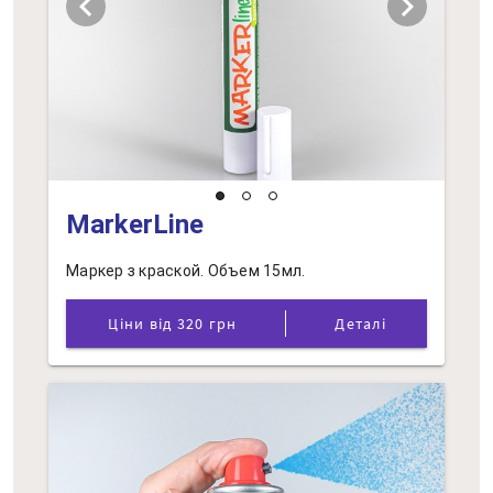
chevron_left
chevron_right
MarkerLine
Маркер з краской. Объем 15мл.
Ціни від 320 грн
Деталі