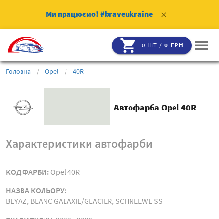
Ми працюємо!
#braveukraine
clear
shopping_cart
menu
0 ШТ /
0 ГРН
Головна
/
Opel
/
40R
Автофарба Opel 40R
Характеристики автофарби
КОД ФАРБИ:
Opel 40R
НАЗВА КОЛЬОРУ:
BEYAZ, BLANC GALAXIE/GLACIER, SCHNEEWEISS