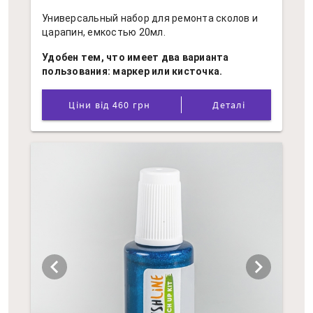
Универсальный набор для ремонта сколов и
царапин, емкостью 20мл.
Удобен тем, что имеет два варианта
пользования: маркер или кисточка.
Ціни від 460 грн
Деталі
chevron_left
chevron_right