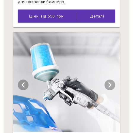
для покраски бампера.
Ціни від 550 грн
Деталі
chevron_left
chevron_right