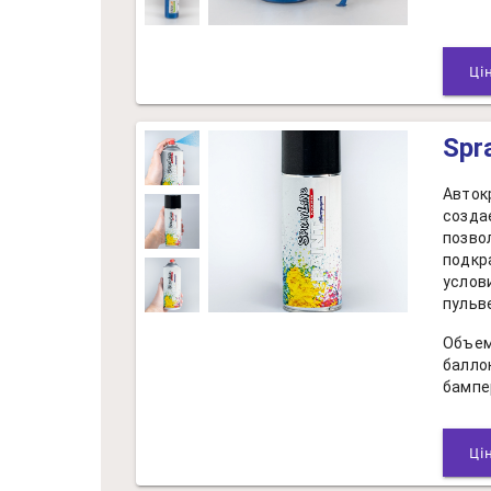
Spr
Авток
созда
позво
подкр
услов
пульв
Объем
балло
бампе