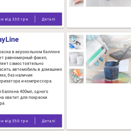
Ціни від 330 грн
Деталі
ayLine
раска в аерозольном баллоне
ет равномерный факел,
ляет самостоятельно
асить автомобиль в домашних
иях, без наличия
еризатора и компрессора.
 баллона 400мл, одного
на хватит для покраски
ра.
Ціни від 550 грн
Деталі