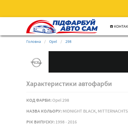
☎️ КОНТА
Головна
/
Opel
/
298
Характеристики автофарби
КОД ФАРБИ:
Opel 298
НАЗВА КОЛЬОРУ:
MIDNIGHT BLACK, MITTERNACHTS
РIК ВИПУСКУ:
1998 - 2016