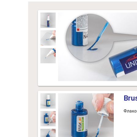
Bru
Флако