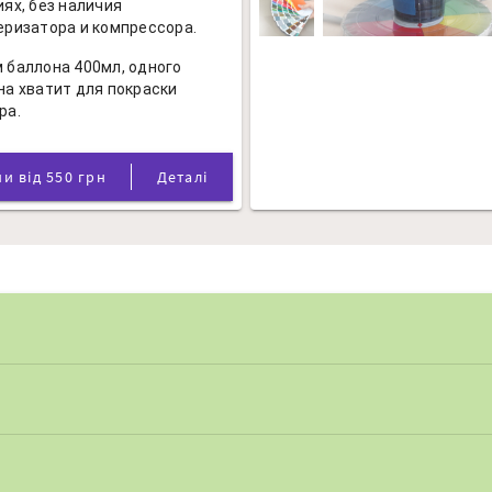
иях, без наличия
еризатора и компрессора.
 баллона 400мл, одного
на хватит для покраски
ра.
Ціни від 550 грн
Деталі