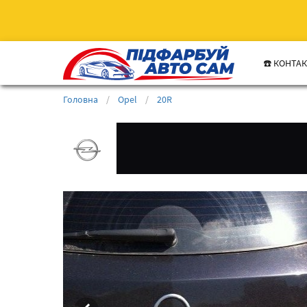
☎️ КОНТА
Головна
/
Opel
/
20R