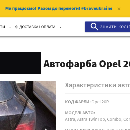
Ми працюємо!
Разом до перемоги!
#braveukraine
clear
search
.
.
КТИ
✈️ ДОСТАВКА І ОПЛАТА
ЗНАЙТИ КОЛI
Автофарба Opel 2
Характеристики ав
КОД ФАРБИ:
Opel 20R
МОДЕЛI АВТО:
Astra, Astra TwinTop, Combo, Cor