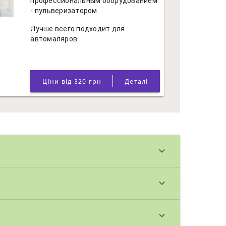
профессиональным оборудованием
- пульверизатором.
Лучше всего подходит для
автомаляров.
Ціни від 320 грн
Деталі
keyboard_arrow_down
keyboard_arrow_down
keyboard_arrow_down