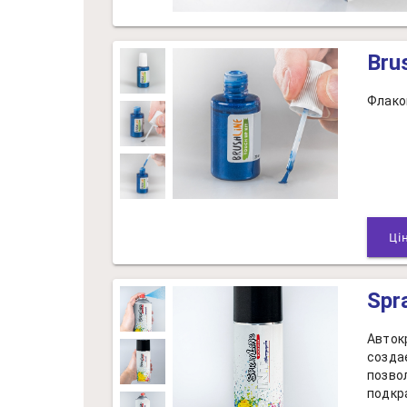
Bru
Флако
Spr
Авток
созда
позво
подкр