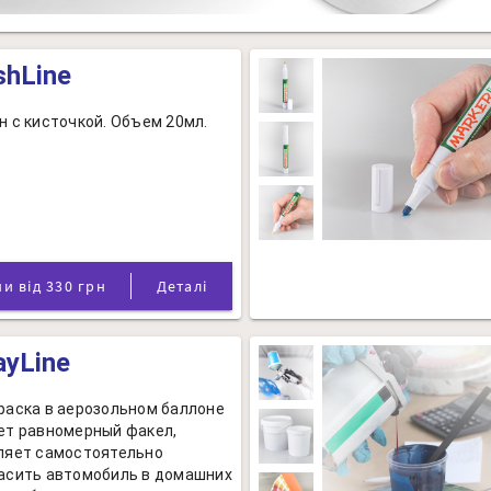
shLine
н с кисточкой. Объем 20мл.
Ціни від 330 грн
Деталі
ayLine
раска в аерозольном баллоне
ет равномерный факел,
ляет самостоятельно
асить автомобиль в домашних