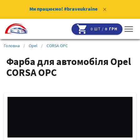
Ми працюємо!
#braveukraine
clear
shopping_cart
menu
0 ШТ /
0 ГРН
Головна
/
Opel
/
CORSA OPC
Фарба для автомобіля Opel
CORSA OPC