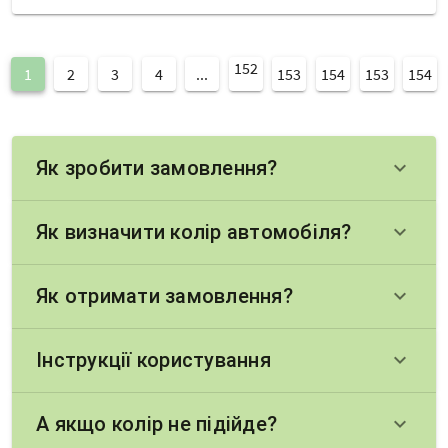
152
1
2
3
4
...
153
154
153
154
Як зробити замовлення?
keyboard_arrow_down
Як визначити колір автомобіля?
keyboard_arrow_down
Як отримати замовлення?
keyboard_arrow_down
Інструкції користування
keyboard_arrow_down
А якщо колір не підійде?
keyboard_arrow_down