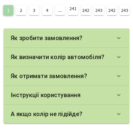
241
1
2
3
4
...
242
243
242
243
Як зробити замовлення?
keyboard_arrow_down
Як визначити колір автомобіля?
keyboard_arrow_down
Як отримати замовлення?
keyboard_arrow_down
Інструкції користування
keyboard_arrow_down
А якщо колір не підійде?
keyboard_arrow_down