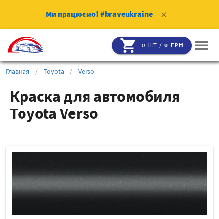
Ми працюємо!
#braveukraine
clear
shopping_cart
menu
0 ШТ /
0 ГРН
Главная
/
Toyota
/
Verso
Краска для автомобиля
Toyota Verso