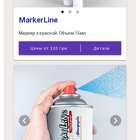
MarkerLine
Маркер з краской. Объем 15мл.
Цены от 320 грн
Детали
chevron_left
chevron_right