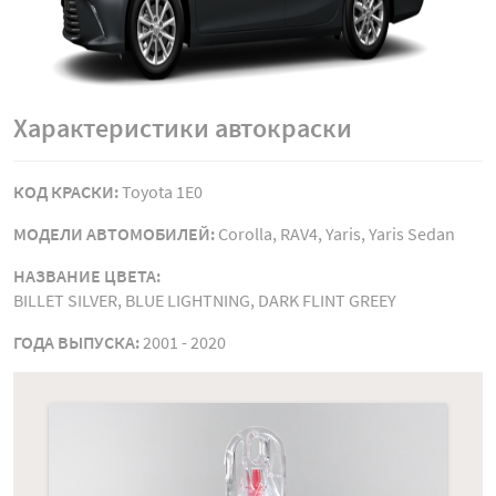
Характеристики автокраски
КОД КРАСКИ:
Toyota 1E0
МОДЕЛИ АВТОМОБИЛЕЙ:
Corolla, RAV4, Yaris, Yaris Sedan
НАЗВАНИЕ ЦВЕТА:
BILLET SILVER, BLUE LIGHTNING, DARK FLINT GREEY
ГОДА ВЫПУСКА:
2001 - 2020