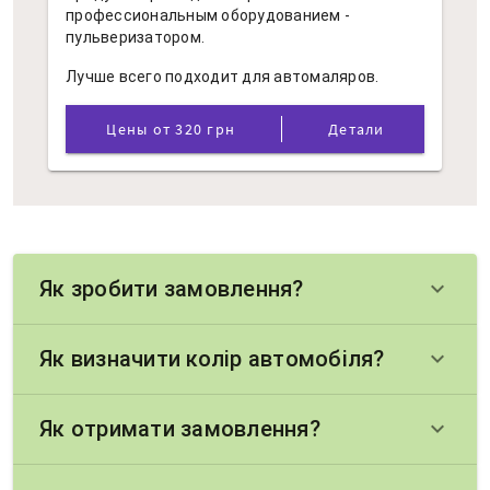
профессиональным оборудованием -
пульверизатором.
Лучше всего подходит для автомаляров.
Цены от 320 грн
Детали
Як зробити замовлення?
keyboard_arrow_down
Як визначити колір автомобіля?
keyboard_arrow_down
Як отримати замовлення?
keyboard_arrow_down