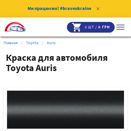
Ми працюємо!
#braveukraine
clear
shopping_cart
menu
0 ШТ /
0 ГРН
Главная
/
Toyota
/
Auris
Краска для автомобиля
Toyota Auris