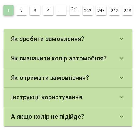
241
1
2
3
4
...
242
243
242
243
Як зробити замовлення?
keyboard_arrow_down
Як визначити колір автомобіля?
keyboard_arrow_down
Як отримати замовлення?
keyboard_arrow_down
Інструкції користування
keyboard_arrow_down
А якщо колір не підійде?
keyboard_arrow_down