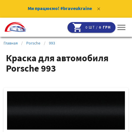
Ми працюємо!
#braveukraine
clear
shopping_cart
menu
0 ШТ /
0 ГРН
Главная
/
Porsche
/
993
Краска для автомобиля
Porsche 993