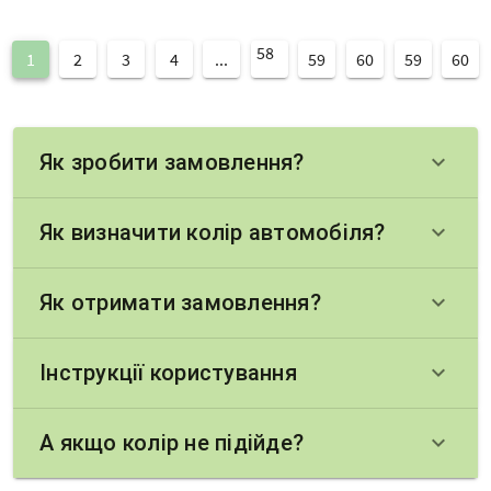
58
1
2
3
4
...
59
60
59
60
Як зробити замовлення?
keyboard_arrow_down
Як визначити колір автомобіля?
keyboard_arrow_down
Як отримати замовлення?
keyboard_arrow_down
Інструкції користування
keyboard_arrow_down
А якщо колір не підійде?
keyboard_arrow_down