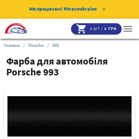
Ми працюємо!
#braveukraine
clear
shopping_cart
menu
0 ШТ /
0 ГРН
Головна
/
Porsche
/
993
Фарба для автомобіля
Porsche 993