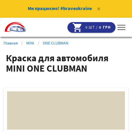
Ми працюємо!
#braveukraine
clear
shopping_cart
menu
0 ШТ /
0 ГРН
Главная
/
MINI
/
ONE CLUBMAN
Краска для автомобиля
MINI ONE CLUBMAN