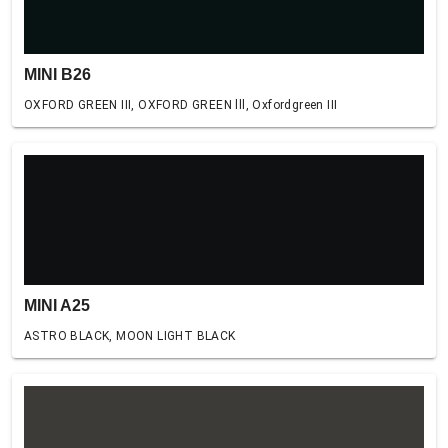
MINI B26
OXFORD GREEN III, OXFORD GREEN lll, Oxfordgreen III
MINI A25
ASTRO BLACK, MOON LIGHT BLACK