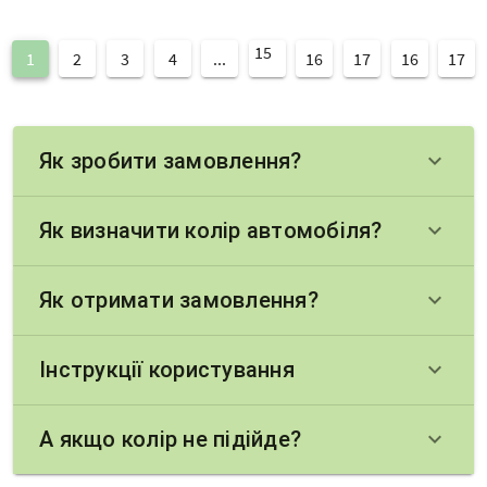
15
1
2
3
4
...
16
17
16
17
Як зробити замовлення?
keyboard_arrow_down
Як визначити колір автомобіля?
keyboard_arrow_down
Як отримати замовлення?
keyboard_arrow_down
Інструкції користування
keyboard_arrow_down
А якщо колір не підійде?
keyboard_arrow_down