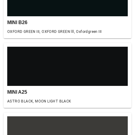
MINI B26
OXFORD GREEN III, OXFORD GREEN lll, Oxfordgreen III
MINI A25
ASTRO BLACK, MOON LIGHT BLACK