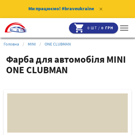
Ми працюємо!
#braveukraine
clear
shopping_cart
menu
0 ШТ /
0 ГРН
Головна
/
MINI
/
ONE CLUBMAN
Фарба для автомобіля MINI
ONE CLUBMAN