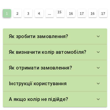
15
1
2
3
4
...
16
17
16
17
Як зробити замовлення?
keyboard_arrow_down
Як визначити колір автомобіля?
keyboard_arrow_down
Як отримати замовлення?
keyboard_arrow_down
Інструкції користування
keyboard_arrow_down
А якщо колір не підійде?
keyboard_arrow_down