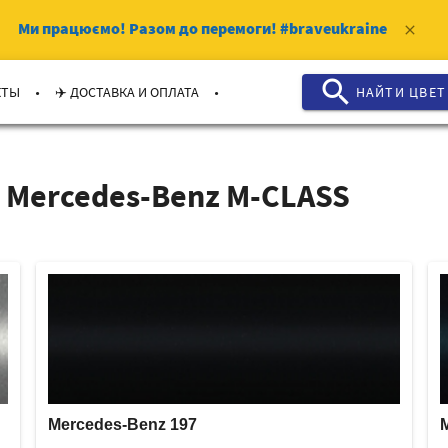
Ми працюємо!
Разом до перемоги!
#braveukraine
clear
search
.
.
КТЫ
✈️ ДОСТАВКА И ОПЛАТА
НАЙТИ ЦВЕТ
 Mercedes-Benz M-CLASS
Mercedes-Benz 197