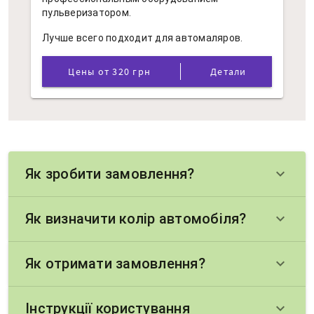
пульверизатором.
Лучше всего подходит для автомаляров.
Цены от 320 грн
Детали
Як зробити замовлення?
keyboard_arrow_down
Як визначити колір автомобіля?
keyboard_arrow_down
Як отримати замовлення?
keyboard_arrow_down
Інструкції користування
keyboard_arrow_down