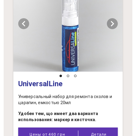
chevron_left
chevron_right
UniversalLine
Универсальный набор для ремонта сколов и
царапин, емкостью 20мл
Удобен тем, що имеет два варианта
использования: маркер и кисточка.
Цены от 460 грн
Детали