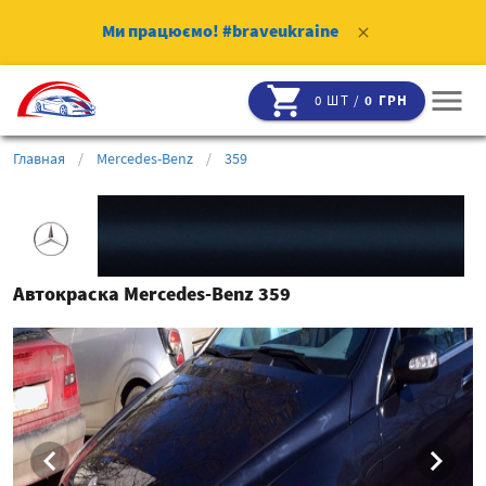
Ми працюємо!
#braveukraine
clear
shopping_cart
menu
0 ШТ /
0 ГРН
Главная
/
Mercedes-Benz
/
359
Автокраска Mercedes-Benz 359
chevron_left
chevron_right