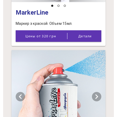
MarkerLine
Маркер з краской. Объем 15мл.
Цены от 320 грн
Детали
chevron_left
chevron_right