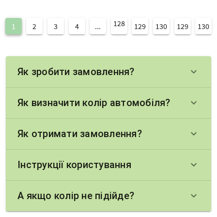
128
1
2
3
4
...
129
130
129
130
Як зробити замовлення?
keyboard_arrow_down
Як визначити колір автомобіля?
keyboard_arrow_down
Як отримати замовлення?
keyboard_arrow_down
Інструкції користування
keyboard_arrow_down
А якщо колір не підійде?
keyboard_arrow_down