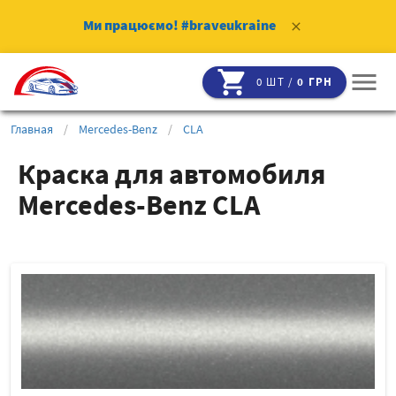
Ми працюємо!
#braveukraine
clear
shopping_cart
menu
0 ШТ /
0 ГРН
Главная
/
Mercedes-Benz
/
CLA
Краска для автомобиля
Mercedes-Benz CLA