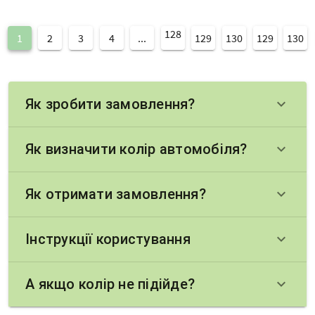
128
1
2
3
4
...
129
130
129
130
Як зробити замовлення?
keyboard_arrow_down
Як визначити колір автомобіля?
keyboard_arrow_down
Як отримати замовлення?
keyboard_arrow_down
Інструкції користування
keyboard_arrow_down
А якщо колір не підійде?
keyboard_arrow_down