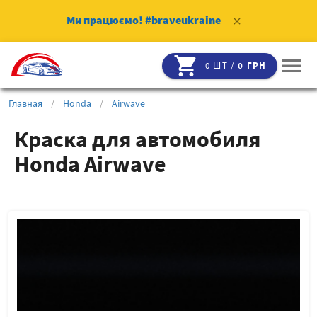
Ми працюємо!
#braveukraine
clear
shopping_cart
menu
0 ШТ /
0 ГРН
Главная
/
Honda
/
Airwave
Краска для автомобиля
Honda Airwave