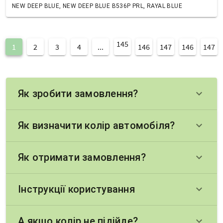
NEW DEEP BLUE, NEW DEEP BLUE B536P PRL, RAYAL BLUE
145
1
2
3
4
...
146
147
146
147
Як зробити замовлення?
keyboard_arrow_down
Як визначити колір автомобіля?
keyboard_arrow_down
Як отримати замовлення?
keyboard_arrow_down
Інструкції користування
keyboard_arrow_down
А якщо колір не підійде?
keyboard_arrow_down