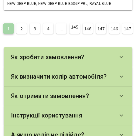
NEW DEEP BLUE, NEW DEEP BLUE B536P PRL, RAYAL BLUE
145
1
2
3
4
...
146
147
146
147
Як зробити замовлення?
keyboard_arrow_down
Як визначити колір автомобіля?
keyboard_arrow_down
Як отримати замовлення?
keyboard_arrow_down
Інструкції користування
keyboard_arrow_down
А якщо колір не підійде?
keyboard_arrow_down