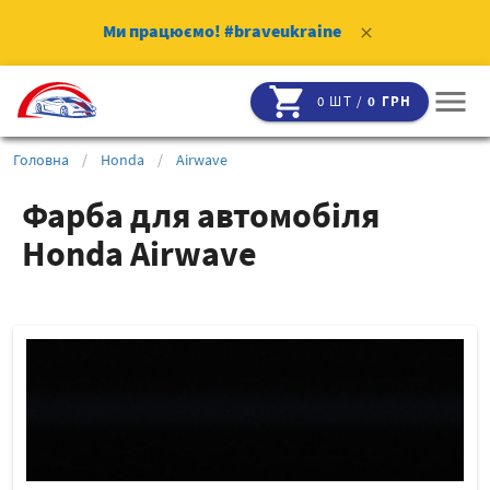
Ми працюємо!
#braveukraine
clear
shopping_cart
menu
0 ШТ /
0 ГРН
Головна
/
Honda
/
Airwave
Фарба для автомобіля
Honda Airwave