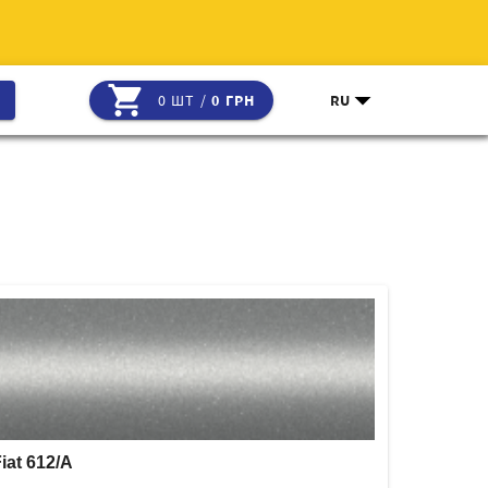
shopping_cart
arrow_drop_down
0 ШТ /
0 ГРН
RU
iat 612/A