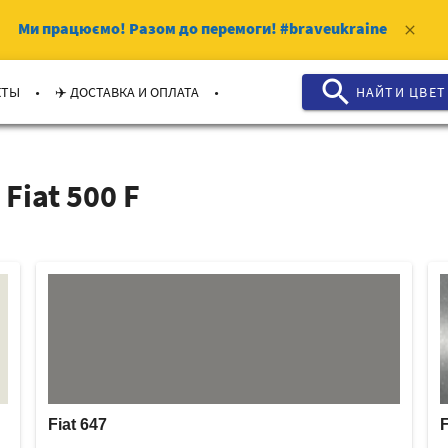
Ми працюємо!
Разом до перемоги!
#braveukraine
clear
search
.
.
КТЫ
✈️ ДОСТАВКА И ОПЛАТА
НАЙТИ ЦВЕТ
Fiat 500 F
Fiat 647
F