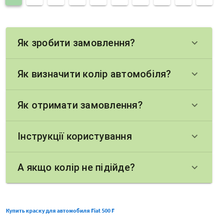
Як зробити замовлення?
keyboard_arrow_down
Як визначити колір автомобіля?
keyboard_arrow_down
Як отримати замовлення?
keyboard_arrow_down
Інструкції користування
keyboard_arrow_down
А якщо колір не підійде?
keyboard_arrow_down
Купить краску для автомобиля Fiat 500 F