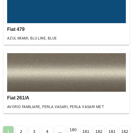
Fiat 479
AZUL MIAMI, BLU LINE, BLUE
Fiat 261/A
AVORIO FAMILIARE, PERLA VASARI, PERLA VASARI MET
180
1
2
3
4
...
181
182
181
182