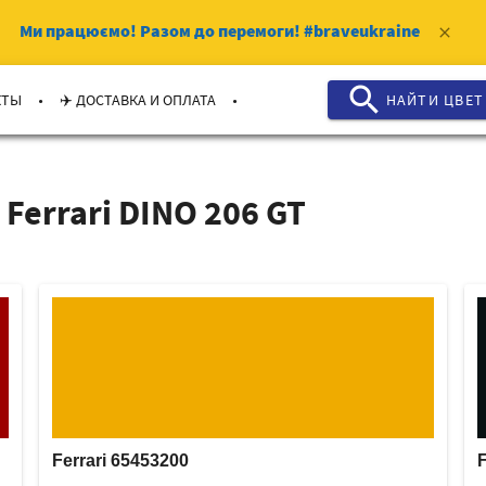
Ми працюємо!
Разом до перемоги!
#braveukraine
clear
search
.
.
КТЫ
✈️ ДОСТАВКА И ОПЛАТА
НАЙТИ ЦВЕТ
Ferrari DINO 206 GT
Ferrari 65453200