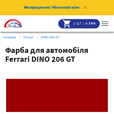
Ми працюємо!
#braveukraine
clear
shopping_cart
menu
0 ШТ /
0 ГРН
Головна
/
Ferrari
/
DINO 206 GT
Фарба для автомобіля
Ferrari DINO 206 GT