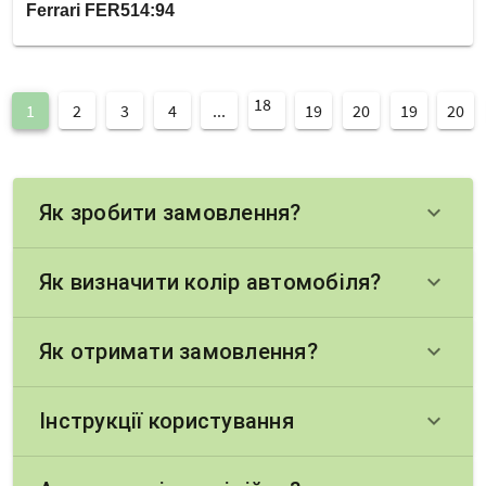
Ferrari FER514:94
18
1
2
3
4
...
19
20
19
20
Як зробити замовлення?
keyboard_arrow_down
Як визначити колір автомобіля?
keyboard_arrow_down
Як отримати замовлення?
keyboard_arrow_down
Інструкції користування
keyboard_arrow_down