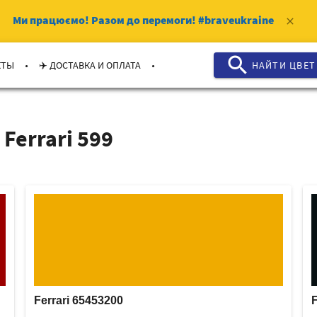
Ми працюємо!
Разом до перемоги!
#braveukraine
clear
search
.
.
КТЫ
✈️ ДОСТАВКА И ОПЛАТА
НАЙТИ ЦВЕТ
Ferrari 599
Ferrari 65453200