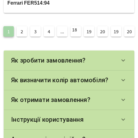
Ferrari FER514:94
18
1
2
3
4
...
19
20
19
20
Як зробити замовлення?
keyboard_arrow_down
Як визначити колір автомобіля?
keyboard_arrow_down
Як отримати замовлення?
keyboard_arrow_down
Інструкції користування
keyboard_arrow_down