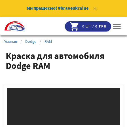
Ми працюємо!
#braveukraine
clear
shopping_cart
menu
0 ШТ /
0 ГРН
Главная
/
Dodge
/
RAM
Краска для автомобиля
Dodge RAM