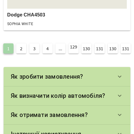
Dodge CHA4503
SOPHIA WHITE
129
1
2
3
4
...
130
131
130
131
Як зробити замовлення?
keyboard_arrow_down
Як визначити колір автомобіля?
keyboard_arrow_down
Як отримати замовлення?
keyboard_arrow_down