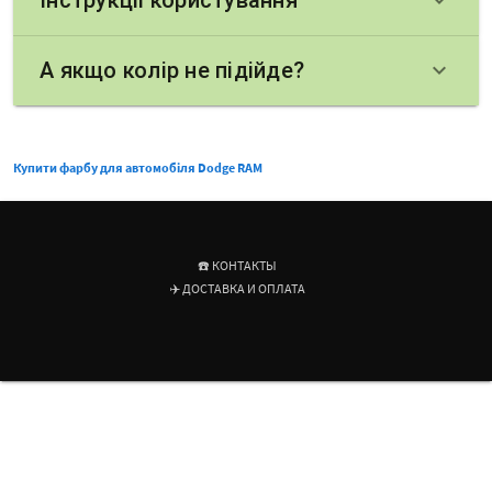
Інструкції користування
keyboard_arrow_down
А якщо колір не підійде?
keyboard_arrow_down
Купити фарбу для автомобіля Dodge RAM
☎️ КОНТАКТЫ
✈️ ДОСТАВКА И ОПЛАТА