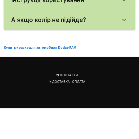
Інструкції користування
keyboard_arrow_down
А якщо колір не підійде?
keyboard_arrow_down
Купить краску для автомобиля Dodge RAM
☎️ КОНТАКТИ
✈️ ДОСТАВКА І ОПЛАТА