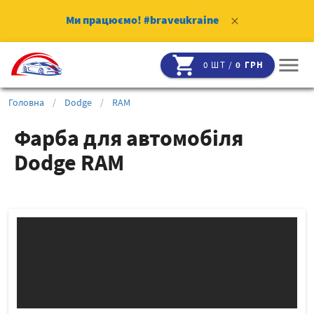
Ми працюємо!
#braveukraine
clear
shopping_cart
menu
0 ШТ /
0 ГРН
Головна
/
Dodge
/
RAM
Фарба для автомобіля
Dodge RAM