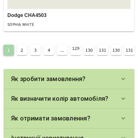
Dodge CHA4503
SOPHIA WHITE
129
1
2
3
4
...
130
131
130
131
Як зробити замовлення?
keyboard_arrow_down
Як визначити колір автомобіля?
keyboard_arrow_down
Як отримати замовлення?
keyboard_arrow_down