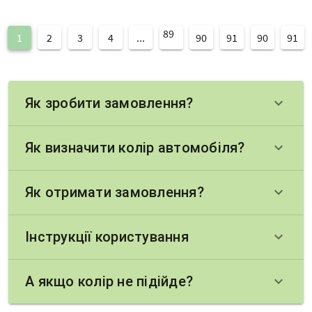
89
1
2
3
4
...
90
91
90
91
Як зробити замовлення?
keyboard_arrow_down
Як визначити колір автомобіля?
keyboard_arrow_down
Як отримати замовлення?
keyboard_arrow_down
Інструкції користування
keyboard_arrow_down
А якщо колір не підійде?
keyboard_arrow_down