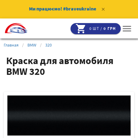
Ми працюємо!
#braveukraine
clear
shopping_cart
menu
0 ШТ /
0 ГРН
Главная
/
BMW
/
320
Краска для автомобиля
BMW 320