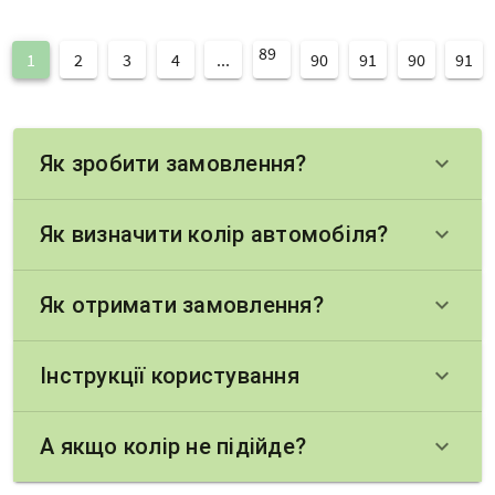
89
1
2
3
4
...
90
91
90
91
Як зробити замовлення?
keyboard_arrow_down
Як визначити колір автомобіля?
keyboard_arrow_down
Як отримати замовлення?
keyboard_arrow_down
Інструкції користування
keyboard_arrow_down
А якщо колір не підійде?
keyboard_arrow_down