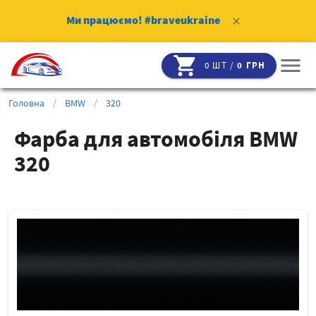
Ми працюємо!
#braveukraine
clear
shopping_cart
menu
0 ШТ /
0 ГРН
Головна
/
BMW
/
320
Фарба для автомобіля BMW
320