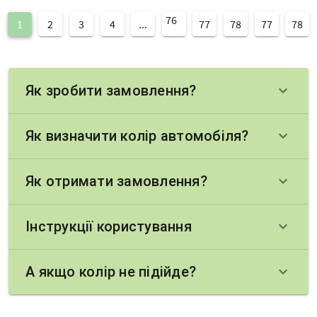
76
1
2
3
4
...
77
78
77
78
Як зробити замовлення?
keyboard_arrow_down
Як визначити колір автомобіля?
keyboard_arrow_down
Як отримати замовлення?
keyboard_arrow_down
Інструкції користування
keyboard_arrow_down
А якщо колір не підійде?
keyboard_arrow_down