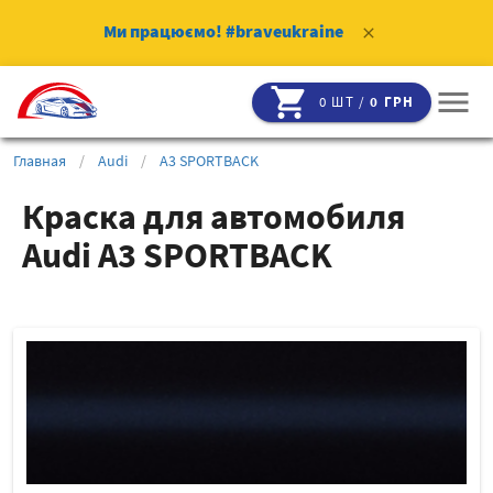
Ми працюємо!
#braveukraine
clear
shopping_cart
menu
0 ШТ /
0 ГРН
Главная
/
Audi
/
A3 SPORTBACK
Краска для автомобиля
Audi A3 SPORTBACK