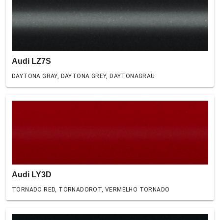
Audi LZ7S
DAYTONA GRAY, DAYTONA GREY, DAYTONAGRAU
Audi LY3D
TORNADO RED, TORNADOROT, VERMELHO TORNADO