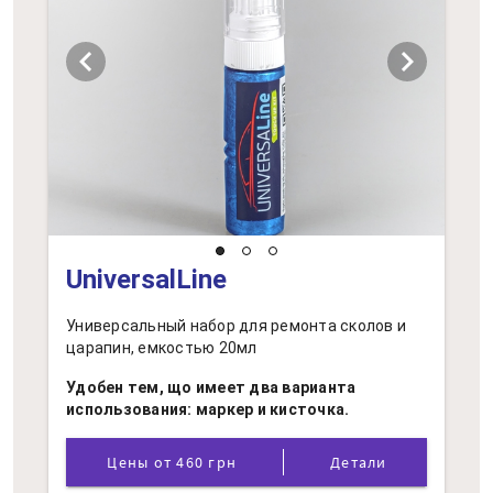
chevron_left
chevron_right
UniversalLine
Универсальный набор для ремонта сколов и
царапин, емкостью 20мл
Удобен тем, що имеет два варианта
использования: маркер и кисточка.
Цены от 460 грн
Детали