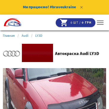
Ми працюємо!
#braveukraine
clear
shopping_cart
menu
0 ШТ /
0 ГРН
Главная
/
Audi
/
LY3D
Автокраска Audi LY3D