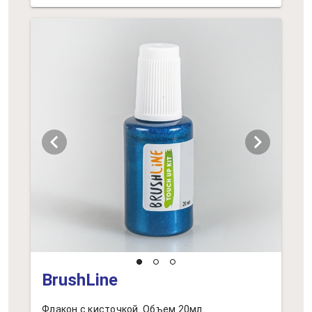
chevron_left
chevron_right
BrushLine
Флакон с кисточкой. Объем 20мл.