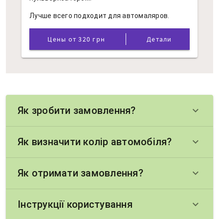
Лучше всего подходит для автомаляров.
Цены от 320 грн
Детали
Як зробити замовлення?
keyboard_arrow_down
Як визначити колір автомобіля?
keyboard_arrow_down
Як отримати замовлення?
keyboard_arrow_down
Інструкції користування
keyboard_arrow_down