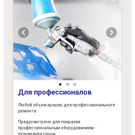
chevron_left
chevron_right
Для профессионалов
Любой объем краски, для профессионального
ремонта
Предусмотрено для покраски
профессиональным оборудованием -
пульверизатором.