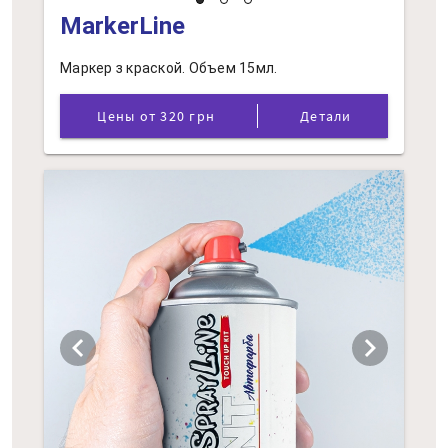
MarkerLine
Маркер з краской. Объем 15мл.
Цены от 320 грн
Детали
chevron_left
chevron_right