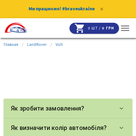
Ми працюємо!
#braveukraine
clear
shopping_cart
menu
0 ШТ /
0 ГРН
Главная
/
LandRover
/
Volt
Як зробити замовлення?
keyboard_arrow_down
Як визначити колір автомобіля?
keyboard_arrow_down