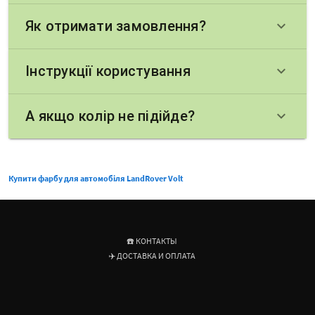
Як отримати замовлення?
keyboard_arrow_down
Інструкції користування
keyboard_arrow_down
А якщо колір не підійде?
keyboard_arrow_down
Купити фарбу для автомобіля LandRover Volt
☎️ КОНТАКТЫ
✈️ ДОСТАВКА И ОПЛАТА