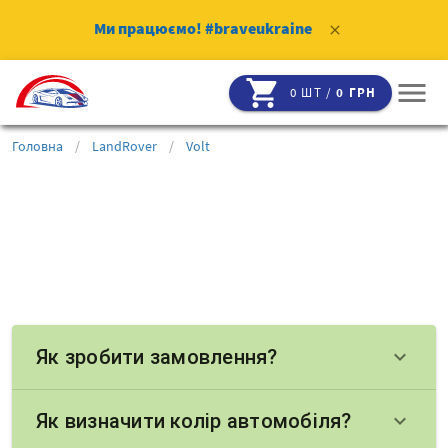
Ми працюємо!
#braveukraine
clear
shopping_cart
menu
0 ШТ /
0 ГРН
Головна
/
LandRover
/
Volt
Як зробити замовлення?
keyboard_arrow_down
Як визначити колір автомобіля?
keyboard_arrow_down