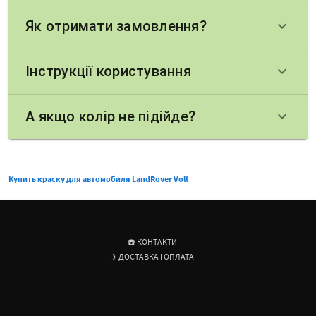
Як отримати замовлення?
keyboard_arrow_down
Інструкції користування
keyboard_arrow_down
А якщо колір не підійде?
keyboard_arrow_down
Купить краску для автомобиля LandRover Volt
☎️ КОНТАКТИ
✈️ ДОСТАВКА І ОПЛАТА