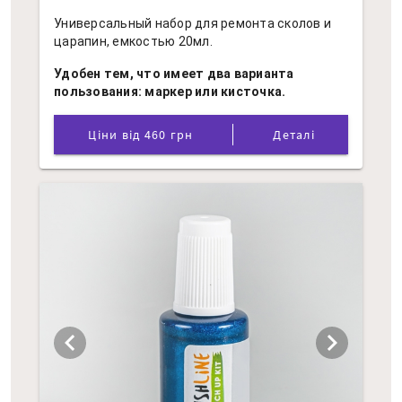
Универсальный набор для ремонта сколов и
царапин, емкостью 20мл.
Удобен тем, что имеет два варианта
пользования: маркер или кисточка.
Ціни від 460 грн
Деталі
chevron_left
chevron_right