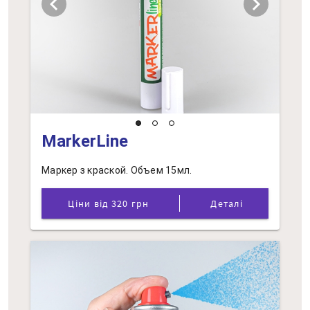
chevron_left
chevron_right
MarkerLine
Маркер з краской. Объем 15мл.
Ціни від 320 грн
Деталі