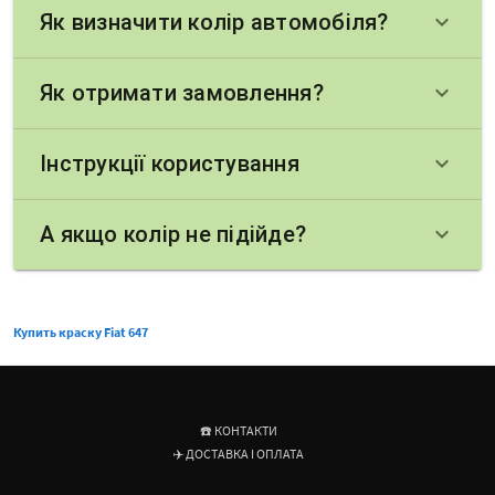
Як визначити колір автомобіля?
keyboard_arrow_down
Як отримати замовлення?
keyboard_arrow_down
Інструкції користування
keyboard_arrow_down
А якщо колір не підійде?
keyboard_arrow_down
Купить краску Fiat 647
☎️ КОНТАКТИ
✈️ ДОСТАВКА І ОПЛАТА